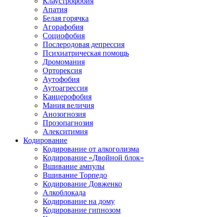
Клаустрофобия
Апатия
Белая горячка
Агорафобия
Социофобия
Послеродовая депрессия
Психиатрическая помощь
Дромомания
Орторексия
Аутофобия
Аутоагрессия
Канцерофобия
Мания величия
Анозогнозия
Прозопагнозия
Алекситимия
Кодирование
Кодирование от алкоголизма
Кодирование «Двойной блок»
Вшивание ампулы
Вшивание Торпедо
Кодирование Довженко
Алкоблокада
Кодирование на дому
Кодирование гипнозом