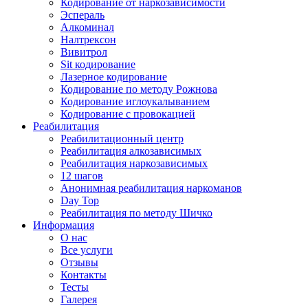
Кодирование от наркозависимости
Эспераль
Алкоминал
Налтрексон
Вивитрол
Sit кодирование
Лазерное кодирование
Кодирование по методу Рожнова
Кодирование иглоукалыванием
Кодирование с провокацией
Реабилитация
Реабилитационный центр
Реабилитация алкозависимых
Реабилитация наркозависимых
12 шагов
Анонимная реабилитация наркоманов
Day Top
Реабилитация по методу Шичко
Информация
О нас
Все услуги
Отзывы
Контакты
Тесты
Галерея