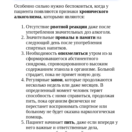
Особенно сильно нужно беспокоиться, когда у
пациента появляются признаки
хронического
алкоголизма
, которыми являются:
Отсутствие
рвотной реакции
даже после
употребления значительных доз алкоголя.
Значительные
провалы в памяти
на
следующий день после употребления
спиртных напитков.
Необходимость
опохмелиться
утром из-за
сформировавшегося абстинентного
синдрома, спровоцированного высоким
содержанием этанола в организме. Больной
страдает, пока не примет новую дозу.
Регулярные
запои
, которые продолжаются
несколько недель или даже месяцев. В
определенный момент человек теряет
способность с ними справиться, продолжая
пить, пока организм физически не
перестанет воспринимать спиртное или
больному не будет оказана наркологическая
помощь.
Пациент начинает
пить
, даже если впереди у
него важные и ответственные дела,