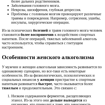
более дальних родственников.
Заболевания головного мозга.
Неврозы, шизофрения, глубокая депрессия.
Проблемы с головным мозгом провоцируют различные
травмы и повреждения. Например, сотрясения, ушибы,
инсульты, хирургические операции.
Из-за психических
болезней
и травм головного мозга человек
становится
более восприимчив
к воздействию спиртных
напитков. После операций, тяжелых заболеваний алкоголь
часто используется, чтобы справиться с гнетущим
настроением.
Особенности женского алкоголизма
У мужчин и женщин алкогольная зависимость развивается по
одинаковому сценарию, но все-таки есть некоторые
особенности. Из-за физиологических, психологических и
социальных нюансов
у женщин
пристрастие к спиртным
напиткам развивается
быстрее
, часто оказывается более
тяжелым
и продолжительным. Это связано с:
Низким содержанием
ферментов, расщепляющих
этанол. Из-за этого они
дольше выводятся
из
организма, что приводит к тому, что зависимость