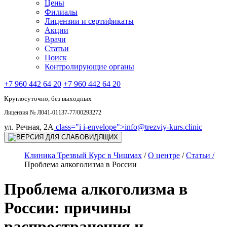
Цены
Филиалы
Лицензии и сертификаты
Акции
Врачи
Статьи
Поиск
Контролирующие органы
+7 960 442 64 20
+7 960 442 64 20
Круглосуточно, без выходных
Лицензия № Л041-01137-77/00293272
ул. Речная, 2А
class="i i-envelope">
info@trezviy-kurs.clinic
Клиника Трезвый Курс в Чишмах
/
О центре
/
Статьи /
Проблема алкоголизма в России
Проблема алкоголизма в
России: причины
распространения и