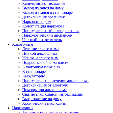
Капельница от похмелья
Вывод из запоя на дому
Вывод из запоя в стационаре
Детоксикация организма
Нарколог на дом
Консультация нарколога
Принудительный вывод из запоя
Наркологический диспансер
Частный вытрезвитель
Алкоголизм
Лечение алкоголизма
Пивной алкоголизм
Женский алкоголизм
Подростковый алкоголизм
Алкоголизм пожилых
В стационаре
Амбулаторно
Принудительное лечение алкоголизма
Детоксикация от алкоголя
Помощь при алкоголизме
Снятие алкогольной интоксикации
Вытрезвление на дому
Хронический алкоголизм
Наркомания
Анонимное лечение наркомании