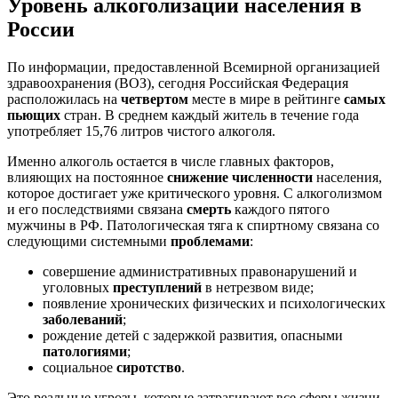
Уровень алкоголизации населения в
России
По информации, предоставленной Всемирной организацией
здравоохранения (ВОЗ), сегодня Российская Федерация
расположилась на
четвертом
месте в мире в рейтинге
самых
пьющих
стран. В среднем каждый житель в течение года
употребляет 15,76 литров чистого алкоголя.
Именно алкоголь остается в числе главных факторов,
влияющих на постоянное
снижение численности
населения,
которое достигает уже критического уровня. С алкоголизмом
и его последствиями связана
смерть
каждого пятого
мужчины в РФ. Патологическая тяга к спиртному связана со
следующими системными
проблемами
:
совершение административных правонарушений и
уголовных
преступлений
в нетрезвом виде;
появление хронических физических и психологических
заболеваний
;
рождение детей с задержкой развития, опасными
патологиями
;
социальное
сиротство
.
Это реальные угрозы, которые затрагивают все сферы жизни,