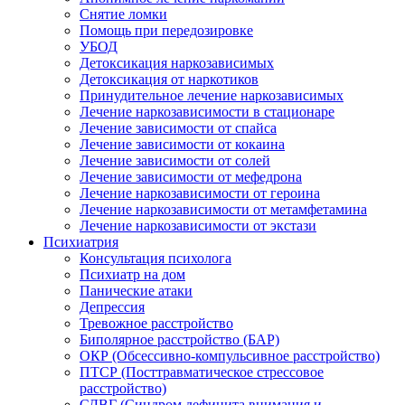
Снятие ломки
Помощь при передозировке
УБОД
Детоксикация наркозависимых
Детоксикация от наркотиков
Принудительное лечение наркозависимых
Лечение наркозависимости в стационаре
Лечение зависимости от спайса
Лечение зависимости от кокаина
Лечение зависимости от солей
Лечение зависимости от мефедрона
Лечение наркозависимости от героина
Лечение наркозависимости от метамфетамина
Лечение наркозависимости от экстази
Психиатрия
Консультация психолога
Психиатр на дом
Панические атаки
Депрессия
Тревожное расстройство
Биполярное расстройство (БАР)
ОКР (Обсессивно-компульсивное расстройство)
ПТСР (Посттравматическое стрессовое
расстройство)
СДВГ (Синдром дефицита внимания и