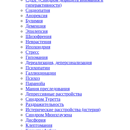
гиперактивности)
Социопатия
Анорексия
Булимия
Деменция
Эпилепсия
Шизофрения
Неврастения
Ипохондрия
Стресс
Гипомания
Дереализация, деперсонализация
Психопатии
Галлюцинации
Психоз
Паранойа
Мания преследования
Депрессивные расстройства
Синдром Туретта
Раздражительность
Истерические расстройства (истерия)
Синдром Мюнхгаузена
Дисфория
Клептомания