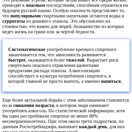
приводят к
опасным
последствиям, способным отразиться на
будущем русской нации. Особую опасность представляет то,
что
популярными
спиртными напитками остаются водка и
суррогаты
из дешевого этанола. Это обусловлено их
стоимостью, что важно для людей, большинство из которых
ведет жизнь на грани или за чертой бедности.
Систематическое
употребление крепкого спиртного
заканчивается тем, что зависимость развивается
быстрее
, оказывается более
тяжелой
. Вырастает риск
смертельно опасного отравления ядовитыми
продуктами распада этанола. Алкоголизации
способствует и культура потребления спиртного, в
которой главной не просто выпить, а именно
напиться
.
Еще более актуальной борьба с этим заболеванием становится
из-за
снижения возраста
, в котором люди начинают
употреблять алкоголь. По статистической информации, хотя
бы один раз пробовали спиртное не менее 80%
несовершеннолетних. При этом около трети подростков, по
данным Роспотребнадзора, выпивает
каждый день
, для них
это уже стало регулярной привычкой.