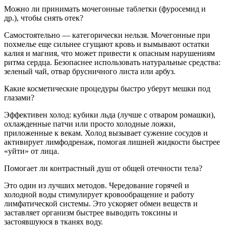
Можно ли принимать мочегонные таблетки (фуросемид и
др.), чтобы снять отек?
Самостоятельно — категорически нельзя. Мочегонные при
похмелье еще сильнее сгущают кровь и вымывают остатки
калия и магния, что может привести к опасным нарушениям
ритма сердца. Безопаснее использовать натуральные средства:
зеленый чай, отвар брусничного листа или арбуз.
Какие косметические процедуры быстро уберут мешки под
глазами?
Эффективен холод: кубики льда (лучше с отваром ромашки),
охлажденные патчи или просто холодные ложки,
приложенные к векам. Холод вызывает сужение сосудов и
активирует лимфодренаж, помогая лишней жидкости быстрее
«уйти» от лица.
Помогает ли контрастный душ от общей отечности тела?
Это один из лучших методов. Чередование горячей и
холодной воды стимулирует кровообращение и работу
лимфатической системы. Это ускоряет обмен веществ и
заставляет организм быстрее выводить токсины и
застоявшуюся в тканях воду.