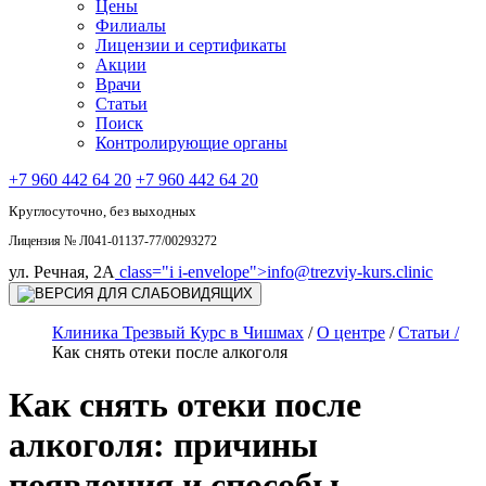
Цены
Филиалы
Лицензии и сертификаты
Акции
Врачи
Статьи
Поиск
Контролирующие органы
+7 960 442 64 20
+7 960 442 64 20
Круглосуточно, без выходных
Лицензия № Л041-01137-77/00293272
ул. Речная, 2А
class="i i-envelope">
info@trezviy-kurs.clinic
Клиника Трезвый Курс в Чишмах
/
О центре
/
Статьи /
Как снять отеки после алкоголя
Как снять отеки после
алкоголя: причины
появления и способы