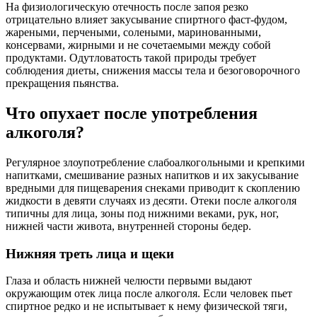
На физиологическую отечность после запоя резко
отрицательно влияет закусывание спиртного фаст-фудом,
жареными, перчеными, солеными, маринованными,
консервами, жирными и не сочетаемыми между собой
продуктами. Одутловатость такой природы требует
соблюдения диеты, снижения массы тела и безоговорочного
прекращения пьянства.
Что опухает после употребления
алкоголя?
Регулярное злоупотребление слабоалкогольными и крепкими
напитками, смешивание разных напитков и их закусывание
вредными для пищеварения снеками приводит к скоплению
жидкости в девяти случаях из десяти. Отеки после алкоголя
типичны для лица, зоны под нижними веками, рук, ног,
нижней части живота, внутренней стороны бедер.
Нижняя треть лица и щеки
Глаза и область нижней челюсти первыми выдают
окружающим отек лица после алкоголя. Если человек пьет
спиртное редко и не испытывает к нему физической тяги,