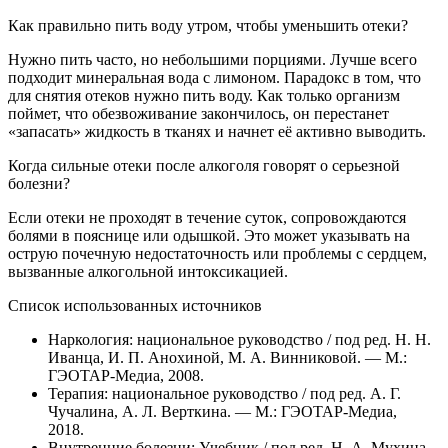
Как правильно пить воду утром, чтобы уменьшить отеки?
Нужно пить часто, но небольшими порциями. Лучше всего
подходит минеральная вода с лимоном. Парадокс в том, что
для снятия отеков нужно пить воду. Как только организм
поймет, что обезвоживание закончилось, он перестанет
«запасать» жидкость в тканях и начнет её активно выводить.
Когда сильные отеки после алкоголя говорят о серьезной
болезни?
Если отеки не проходят в течение суток, сопровождаются
болями в пояснице или одышкой. Это может указывать на
острую почечную недостаточность или проблемы с сердцем,
вызванные алкогольной интоксикацией.
Список использованных источников
Наркология: национальное руководство / под ред. Н. Н.
Иванца, И. П. Анохиной, М. А. Винниковой. — М.:
ГЭОТАР-Медиа, 2008.
Терапия: национальное руководство / под ред. А. Г.
Чучалина, А. Л. Верткина. — М.: ГЭОТАР-Медиа,
2018.
Внутренние болезни: Учебник / под ред. Н. А. Мухина,