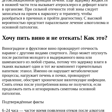
детоксикационной функции печени. Еще задержку жидкости
в нижней части тела вызывает атеросклероз и дефицит влаги
в организме. При сильной отечности этой зоны следует
записаться на прием к наркологу и терапевту, чтобы
разобраться в причинах и пройти диагностику. С высокой
вероятностью предстоит параллельное лечение алкоголизма и
основной патологии.
Хочу пить вино и не отекать! Как это?
Виноградное и фруктовое вино провоцирует отечность
наравне с другими видами спиртного. Лицо может опухнуть
после распития молодого и выдержанного вина или
шампанского из любой страны, потому что задержку влаги в
тканях вызывает один и тот же компонент горячительных
напитков: этанол. Именно он нарушает метаболические
процессы, нагружает печень и почки, провоцирует
отравление, обостряет хронические вялотекущие инфекции.
Снять отеки после употребления вина не получится, если
продолжать пить и игнорировать симптомы основной
патологии.
Подтверждённые факты
6–24 часа — частое время появления отеков после алкоголя