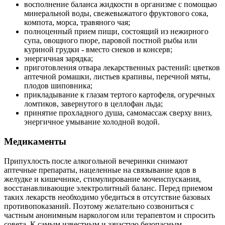
восполнение баланса жидкости в организме с помощью
минеральной воды, свежевыжатого фруктового сока,
компота, морса, травяного чая;
полноценный прием пищи, состоящий из нежирного
супа, овощного пюре, паровой постной рыбы или
куриной грудки - вместо снеков и консерв;
энергичная зарядка;
приготовления отвара лекарственных растений: цветков
аптечной ромашки, листьев крапивы, перечной мяты,
плодов шиповника;
прикладывание к глазам тертого картофеля, огуречных
ломтиков, завернутого в целлофан льда;
принятие прохладного душа, самомассаж сверху вниз,
энергичное умывание холодной водой.
Медикаменты
Припухлость после алкогольной вечеринки снимают
аптечные препараты, нацеленные на связывание ядов в
желудке и кишечнике, стимулирование мочеиспускания,
восстанавливающие электролитный баланс. Перед приемом
таких лекарств необходимо убедиться в отсутствие базовых
противопоказаний. Поэтому желательно созвониться с
частным анонимным наркологом или терапевтом и спросить
совета. К самым известным и зачастую безопасным