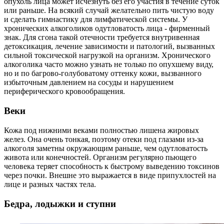
опухоль лица может исчезнуть без его участия в течение суток
или раньше. На всякий случай желательно пить чистую воду
и сделать гимнастику для лимфатической системы. У
хронических алкоголиков одутловатость лица - фирменный
знак. Для сгона такой отечности требуется внутривенная
детоксикация, лечение зависимости и патологий, вызванных
сильной токсической нагрузкой на организм. Хронического
алкоголика часто можно узнать не только по опухшему виду,
но и по багрово-голубоватому оттенку кожи, вызванного
избыточным давлением на сосуды и нарушением
периферического кровообращения.
Веки
Кожа под нижними веками полностью лишена жировых
желез. Она очень тонкая, поэтому отеки под глазами из-за
алкоголя заметны окружающим раньше, чем одутловатость
живота или конечностей. Организм регулярно пьющего
человека теряет способность к быстрому выведению токсинов
через почки. Внешне это выражается в виде припухлостей на
лице и разных частях тела.
Бедра, лодыжки и ступни