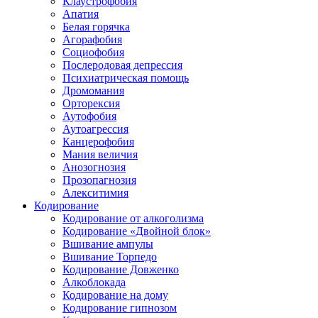
Клаустрофобия
Апатия
Белая горячка
Агорафобия
Социофобия
Послеродовая депрессия
Психиатрическая помощь
Дромомания
Орторексия
Аутофобия
Аутоагрессия
Канцерофобия
Мания величия
Анозогнозия
Прозопагнозия
Алекситимия
Кодирование
Кодирование от алкоголизма
Кодирование «Двойной блок»
Вшивание ампулы
Вшивание Торпедо
Кодирование Довженко
Алкоблокада
Кодирование на дому
Кодирование гипнозом