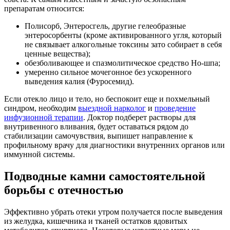
препаратам относится:
Полисорб, Энтеросгель, другие гелеобразные
энтеросорбенты (кроме активированного угля, который
не связывает алкогольные токсины зато собирает в себя
ценные вещества);
обезболивающее и спазмолитическое средство Но-шпа;
умеренно сильное мочегонное без ускоренного
выведения калия (Фуросемид).
Если отекло лицо и тело, но беспокоит еще и похмельный
синдром, необходим
выездной нарколог
и
проведение
инфузионной терапии
. Доктор подберет растворы для
внутривенного вливания, будет оставаться рядом до
стабилизации самочувствия, выпишет направление к
профильному врачу для диагностики внутренних органов или
иммунной системы.
Подводные камни самостоятельной
борьбы с отечностью
Эффективно убрать отеки утром получается после выведения
из желудка, кишечника и тканей остатков ядовитых