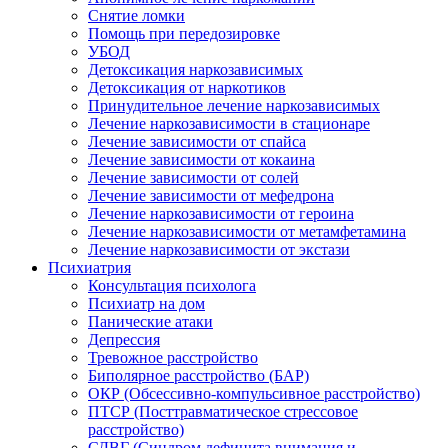
Снятие ломки
Помощь при передозировке
УБОД
Детоксикация наркозависимых
Детоксикация от наркотиков
Принудительное лечение наркозависимых
Лечение наркозависимости в стационаре
Лечение зависимости от спайса
Лечение зависимости от кокаина
Лечение зависимости от солей
Лечение зависимости от мефедрона
Лечение наркозависимости от героина
Лечение наркозависимости от метамфетамина
Лечение наркозависимости от экстази
Психиатрия
Консультация психолога
Психиатр на дом
Панические атаки
Депрессия
Тревожное расстройство
Биполярное расстройство (БАР)
ОКР (Обсессивно-компульсивное расстройство)
ПТСР (Посттравматическое стрессовое
расстройство)
СДВГ (Синдром дефицита внимания и