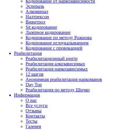
Кодирование от наркозависимости
Эспераль
Алкоминал
Налтрексон
Вивитрол
Sit кодирование
Лазерное кодирование
Кодирование по методу Рожнова
Кодирование иглоукалыванием
Кодирование с провокацией
Реабилитация
Реабилитационный центр
Реабилитация алкозависимых
Реабилитация наркозависимых
12 шагов
Анонимная реабилитация наркоманов
Day Top
Реабилитация по методу Шичко
Информация
О нас
Все услуги
Отзывы
Контакты
Тесты
Галерея