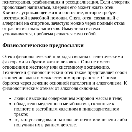
психотерапия, реабилитация и ресоциализация. Если аллергик
продолжает напиваться, впереди его может ждать отек
Квинке - угрожающее жизни состояние, которое требует
неотложной врачебной помощи. Снять отек, связанный с
аллергией на спиртное, зачастую можно через полный отказ
от распития таких напитков. Иммунная система
успокаивается, проблема решается сама собой.
Физиологические предпосылки
Отеки физиологической природы связаны с генетическими
факторами и образом жизни человека. Они не имеют
отношения к местному или системному воспалению.
Технически физиологический отек также представляет собой
скопление влаги в межклеточном пространстве. С ними
борются через лечение основной патологии и алкоголизма. К
физиологическим отекам от алкоголя склонны:
люди с высоким содержанием жировой массы в теле;
обладатели медленного метаболизма, склонные к
полноте и застойным явлениям в пищеварительном
тракте;
те, кто унаследовали патологии почек или печени либо
получили их в раннем детстве.