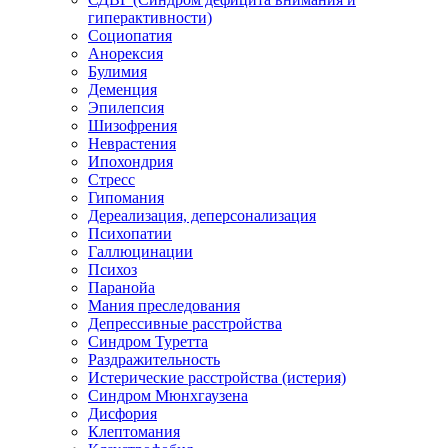
гиперактивности)
Социопатия
Анорексия
Булимия
Деменция
Эпилепсия
Шизофрения
Неврастения
Ипохондрия
Стресс
Гипомания
Дереализация, деперсонализация
Психопатии
Галлюцинации
Психоз
Паранойа
Мания преследования
Депрессивные расстройства
Синдром Туретта
Раздражительность
Истерические расстройства (истерия)
Синдром Мюнхгаузена
Дисфория
Клептомания