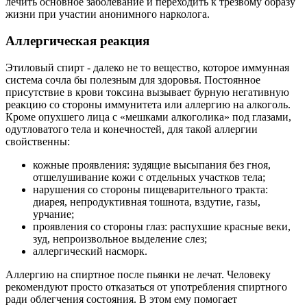
лечить основное заболевание и переходить к трезвому образу
жизни при участии анонимного нарколога.
Аллергическая реакция
Этиловый спирт - далеко не то вещество, которое иммунная
система сочла бы полезным для здоровья. Постоянное
присутствие в крови токсина вызывает бурную негативную
реакцию со стороны иммунитета или аллергию на алкоголь.
Кроме опухшего лица с «мешками алкоголика» под глазами,
одутловатого тела и конечностей, для такой аллергии
свойственны:
кожные проявления: зудящие высыпания без гноя,
отшелушивание кожи с отдельных участков тела;
нарушения со стороны пищеварительного тракта:
диарея, непродуктивная тошнота, вздутие, газы,
урчание;
проявления со стороны глаз: распухшие красные веки,
зуд, непроизвольное выделение слез;
аллергический насморк.
Аллергию на спиртное после пьянки не лечат. Человеку
рекомендуют просто отказаться от употребления спиртного
ради облегчения состояния. В этом ему помогает