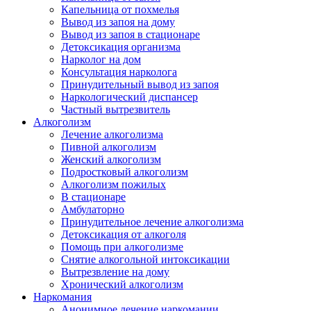
Капельница от похмелья
Вывод из запоя на дому
Вывод из запоя в стационаре
Детоксикация организма
Нарколог на дом
Консультация нарколога
Принудительный вывод из запоя
Наркологический диспансер
Частный вытрезвитель
Алкоголизм
Лечение алкоголизма
Пивной алкоголизм
Женский алкоголизм
Подростковый алкоголизм
Алкоголизм пожилых
В стационаре
Амбулаторно
Принудительное лечение алкоголизма
Детоксикация от алкоголя
Помощь при алкоголизме
Снятие алкогольной интоксикации
Вытрезвление на дому
Хронический алкоголизм
Наркомания
Анонимное лечение наркомании