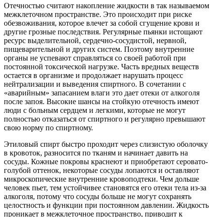
Отечностью считают накопление жидкости в так называемом
межклеточном пространстве. Это происходит при риске
обезвоживания, которое влечет за собой сгущение крови и
другие грозные последствия. Регулярные пьянки истощают
ресурс выделительной, сердечно-сосудистой, нервной,
пищеварительной и других систем. Поэтому внутренние
органы не успевают справляться со своей работой при
постоянной токсической нагрузке. Часть вредных веществ
остается в организме и продолжает нарушать процесс
нейтрализации и выведения спиртного. В сочетании с
«аварийным» запасанием влаги это дает отеки от алкоголя
после запоя. Высокие шансы на стойкую отечность имеют
люди с больным сердцем и легкими, которые не могут
полностью отказаться от спиртного и регулярно превышают
свою норму по спиртному.
Этиловый спирт быстро проходит через слизистую оболочку
в кровоток, разносится по тканям и начинает давить на
сосуды. Кожные покровы краснеют и приобретают серовато-
голубой оттенок, некоторые сосуды лопаются и оставляют
микроскопические внутренние кровоподтеки. Чем дольше
человек пьет, тем устойчивее становятся его отеки тела из-за
алкоголя, потому что сосуды больше не могут сохранять
целостность и функции при постоянном давлении. Жидкость
проникает в межклеточное пространство, приводит к