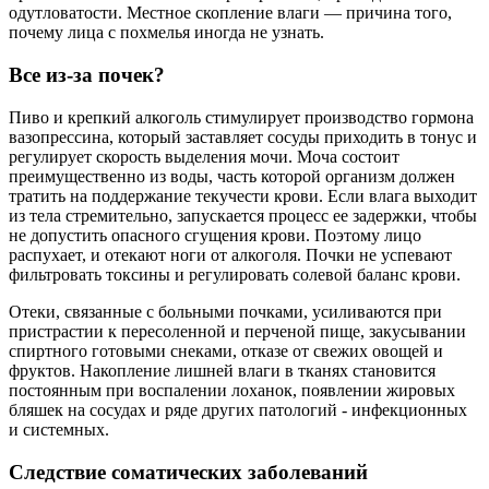
одутловатости. Местное скопление влаги — причина того,
почему лица с похмелья иногда не узнать.
Все из-за почек?
Пиво и крепкий алкоголь стимулирует производство гормона
вазопрессина, который заставляет сосуды приходить в тонус и
регулирует скорость выделения мочи. Моча состоит
преимущественно из воды, часть которой организм должен
тратить на поддержание текучести крови. Если влага выходит
из тела стремительно, запускается процесс ее задержки, чтобы
не допустить опасного сгущения крови. Поэтому лицо
распухает, и отекают ноги от алкоголя. Почки не успевают
фильтровать токсины и регулировать солевой баланс крови.
Отеки, связанные с больными почками, усиливаются при
пристрастии к пересоленной и перченой пище, закусывании
спиртного готовыми снеками, отказе от свежих овощей и
фруктов. Накопление лишней влаги в тканях становится
постоянным при воспалении лоханок, появлении жировых
бляшек на сосудах и ряде других патологий - инфекционных
и системных.
Следствие соматических заболеваний